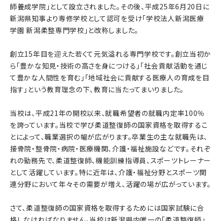
師養成学院」として設立されました。その後、平成25年6月20日に
新潟県知事より専修学校として認可を受け「学校法人新潟医療
学園 新潟柔整専門学校」と改称しました。
創立15年目を迎えた若くて元気溢れる専門学校です。創立当初か
ら「豊かな知見・技術の高さを身につける」「社会貢献活動を通じ
て豊かな人間性を育む」「地域社会に貢献する医療人の育成を目
指す」という教育理念の下、教育に当たってまいりました。
当校は、平成21年の開校以来、就職希望者の就職内定率100％
を誇っています。当校で学び柔道整復師の国家資格を取得するこ
とによって、職業選択の幅が広がります。卒業生の主な就職先は、
接骨院・整骨院・病院・医療機関、介護・福祉施設などです。それぞ
れの勤務先で、柔道整復師、機能訓練指導員、スポーツトレーナー
として活躍しています。特に近年は、介護・福祉分野とスポーツ関
連分野において年々その需要が増え、活躍の場が広がっています。
さて、柔道整復師の国家資格を取得するためには国家試験に合
格しなければなりません。当校は新潟県内唯一の「柔道整復師」