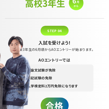
STEP 04
入試を受けよう!
高校3年生の6月頃からAOエントリーが始まります。
AOエントリーでは
1
小論文試験が免除
2
筆記試験の免除
3
入学検定料2万円免除になります
合格