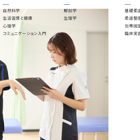
自然科学
解剖学
基礎柔
生活習慣と健康
生理学
柔道整
心理学
包帯固
コミュニケーション入門
臨床実