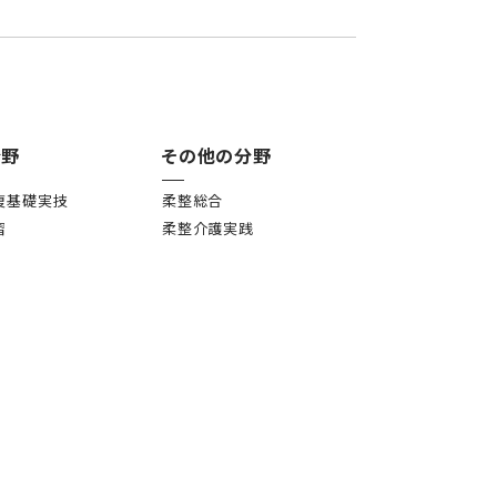
分野
その他の分野
復基礎実技
柔整総合
習
柔整介護実践