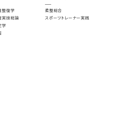
道整復学
柔整総合
復実技総論
スポーツトレーナー実践
定学
習