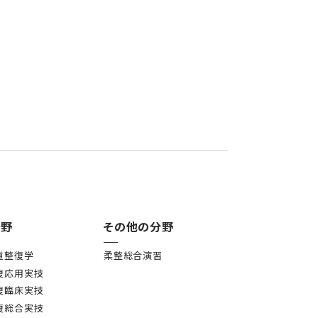
分野
その他の分野
道整復学
柔整総合演習
復応用実技
復臨床実技
復総合実技