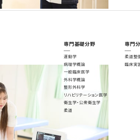
専門基礎分野
専門
運動学
柔道整
病理学概論
臨床実
一般臨床医学
外科学概論
整形外科学
リハビリテーション医学
衛生学・公衆衛生学
柔道