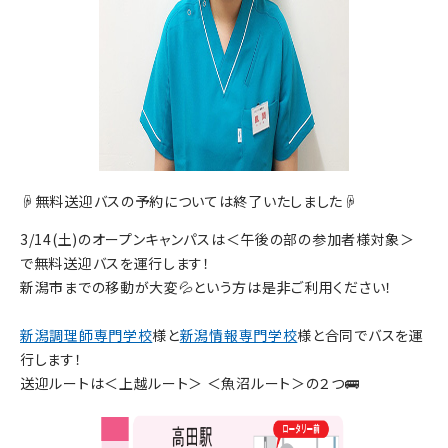
☟無料送迎バスの予約については終了いたしました☟
3/14(土)のオープンキャンパスは＜午後の部の参加者様対象＞
で無料送迎バスを運行します！
新潟市までの移動が大変💦という方は是非ご利用ください！
新潟調理師専門学校
様と
新潟情報専門学校
様と合同でバスを運
行します！
送迎ルートは＜上越ルート＞ ＜魚沼ルート＞の２つ🚌