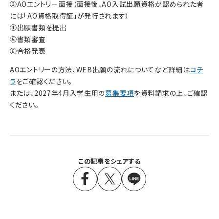
③AOエントリー面接（面接後、AO入試出願資格が認められた者
には「AO資格取得証」が発行されます）
④出願書類を提出
⑤書類審査
⑥合格発表
AOエントリーの方法、WEB出願の流れについてなど詳細は
コチ
ラ
をご確認ください。
または、2027年4月入学生用の
募集要項
を資料請求の上、ご確認
ください。
この記事をシェアする