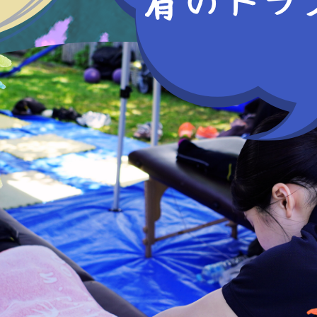
実技体験参加の方は動きやすい服装で
【WEB型】
開催時間：10：00～16：00（お好き
※
予約制
になります。
[WEBオープンキャンパス内容]
キャンパス見学
柔道整復師のお仕事紹介