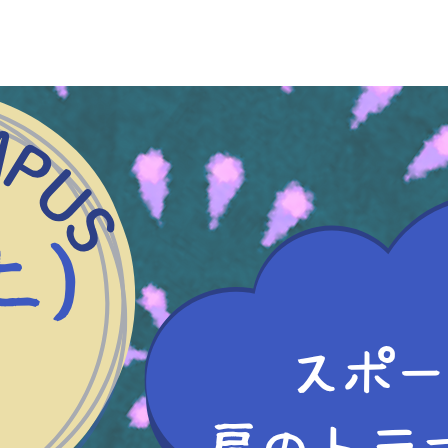
2025.07.30
オープンキャンパス
8/2(土)オープン
【来校型オープンキャンパス】
[午前の部] 10：00～12：00 （受付
[午後の部] 13：00～15：00 （受付
※予約制・定員制
実技体験は「スポーツによる肩のトラブ
担当：北 道従先生（本校教員）