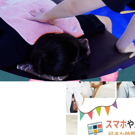
卒業生からのメッセージ
スポーツトレーナーの活動紹介
講義紹介
部活紹介
LINE個別相談
→LINEで個別