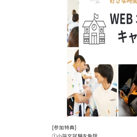
[参加特典]
①小論文試験を免除