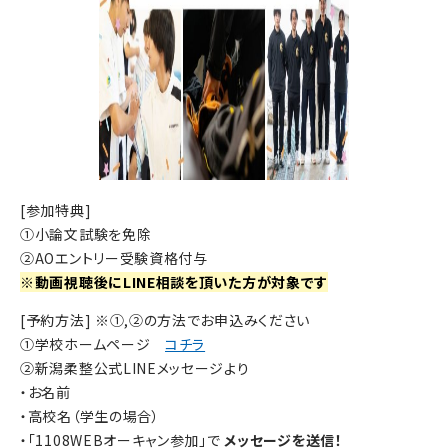
[参加特典]
①小論文試験を免除
②AOエントリー受験資格付与
※動画視聴後にLINE相談を頂いた方が対象です
[予約方法] ※①,②の方法でお申込みください
①学校ホームページ
コチラ
②新潟柔整公式LINEメッセージより
・お名前
・高校名（学生の場合）
・「1108WEBオーキャン参加」で
メッセージを送信！