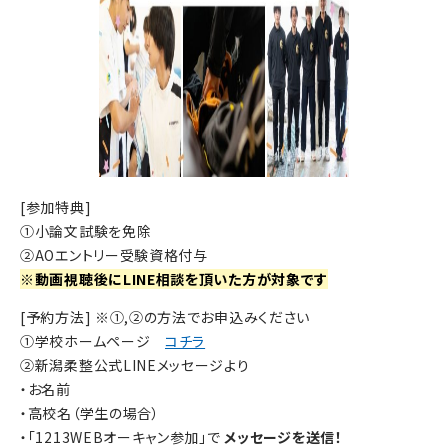
[参加特典]
①小論文試験を免除
②AOエントリー受験資格付与
※動画視聴後にLINE相談を頂いた方が対象です
[予約方法] ※①,②の方法でお申込みください
①学校ホームページ
コチラ
②新潟柔整公式LINEメッセージより
・お名前
・高校名（学生の場合）
・「1213WEBオーキャン参加」で
メッセージを送信！