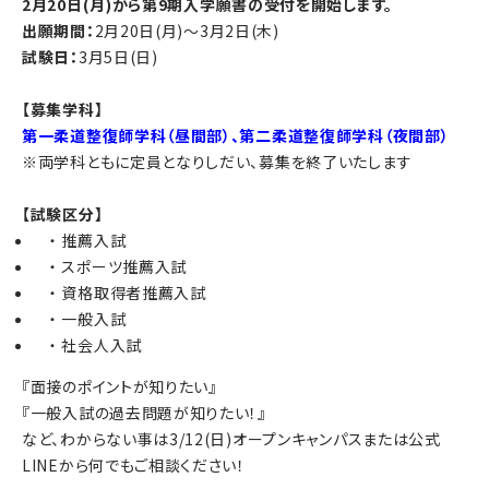
2月20
日(月)から第9期入学願書の受付を開始します。
出願期間：
2月20日(月)～3月2日(木)
試験日：
3月5日(日)
【募集学科】
第一柔道整復師学科（昼間部）、第二柔道整復師学科（夜間部）
※両学科ともに定員となりしだい、募集を終了いたします
【試験区分】
推薦入試
スポーツ推薦入試
資格取得者推薦入試
一般入試
社会人入試
『面接のポイントが知りたい』
『一般入試の過去問題が知りたい！』
など、わからない事は3/12(日)オープンキャンパスまたは公式
LINEから何でもご相談ください！