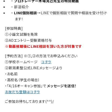
プロトレーナー木場克己先生の特別動画
部活紹介
LINE個別相談
→LINEで個別相談で質問や相談を受け付け
ます！
[参加特典]
①小論文試験を免除
②AOエントリー受験資格付与
※動画視聴後にLINE相談を頂いた方が対象です
[予約方法] ※①,②の方法でお申込みください
①学校ホームページ
コチラ
②新潟柔整公式LINEメッセージより
・お名前
・高校名（学生の場合）
・「4/16オーキャン参加」で
メッセージを送信！
お友だち登録はコチラ
ご参加お待ちしております(^^)/