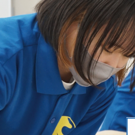
[午後の部] 13：00～15：00 （受付時
※予約制・定員制になります
実技体験は
「手技療法前後の筋肉硬度を計ろう！」
参加予約は
コチラ
【WEB型】
開催時間：10：00～16：00（お好き
※
予約制
になります。
[WEBオープンキャンパス内容]
キャンパス見学
柔道整復師のお仕事紹介