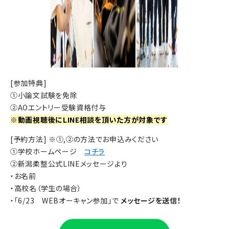
[参加特典]
①小論文試験を免除
②AOエントリー受験資格付与
※動画視聴後にLINE相談を頂いた方が対象です
[予約方法] ※①,②の方法でお申込みください
①学校ホームページ
コチラ
②新潟柔整公式LINEメッセージより
・お名前
・高校名（学生の場合）
・「6/23 WEBオーキャン参加」で
メッセージを送信！