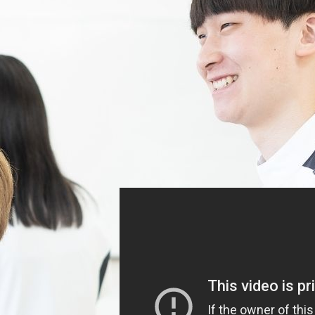
■AO入試の流れ
①オープンキャンパスに参加する
②AOエントリー出願書類を提出
③AOエントリー面接（面接後、AO入
証」が送られます）
④出願
⑤書類審査
⑥合格発表