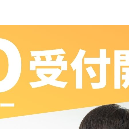
2024.06.24
入試情報
【AOエントリー】
2025年4月入学生
第1回 6/24(月)～ AOエ
■ 第1期エントリー期間
受付期間：6/24(月)～7/4(木)
試験日：7/7(日)
AO入試出願許可通知：面接日より10