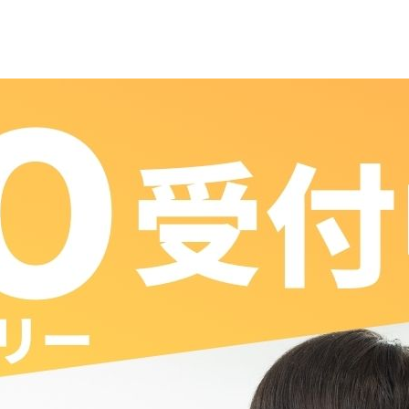
2024.08.27
入試情報
【AOエントリー】第
2025年4月入学生
第5回 9/2(月)～AOエント
■ 第5回エントリー期間
受付期間：9/2(月)～9/12(木)
試験日：9/15(日)
AO入試出願許可通知：面接日より10