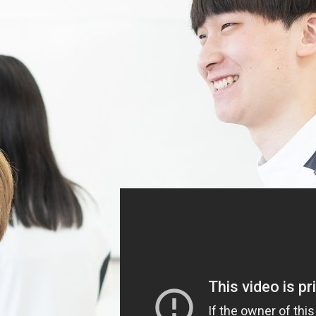
■AO入試の流れ
①オープンキャンパスに参加する
②AOエントリー出願書類を提出
③AOエントリー面接（面接後、AO入
証」が送られます）
④出願
⑤書類審査
⑥合格発表