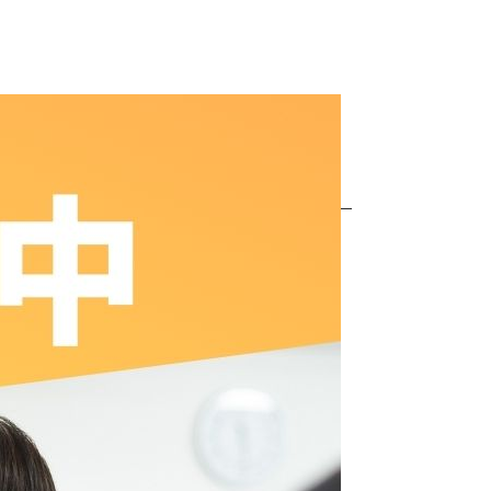
5回エントリー
リー受付開始
日以内