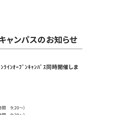
プンキャンパスのお知らせ
＆ｵﾝﾗｲﾝｵｰﾌﾟﾝｷｬﾝﾊﾟｽ同時開催しま
時間 9:20～）
時間 9:20～）