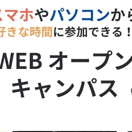
午後の部／13：00～14：00
[お好きな時間でオープンキャンパス
10：00～16：00
参加のURLをお送りいたしますのでお
[★参加特典]
①小論文試験を免除
②AOエントリー受験資格付与
[予約方法] ※①,②の方法でお申込み
①学校ホームページ
コチラ
②新潟柔整公式LINEメッセージより
・お名前
・高校名（学生の場合）
・「2/22 WEBオーキャン参加」で
メッ