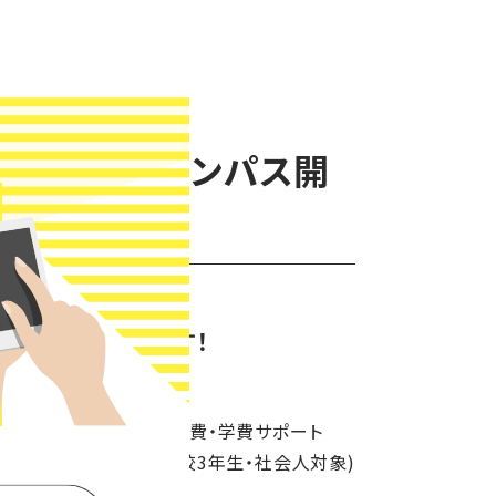
後オープンキャンパス開
ンパスを開催します！
らし ■入試説明 ■学費・学費サポート
 ■試験対策相談(高校3年生・社会人対象)