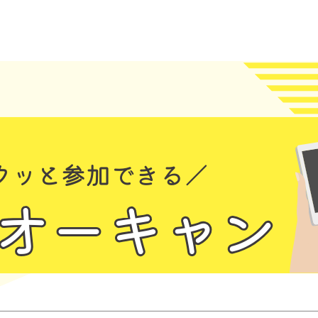
2026.01.30
オープンキャンパス
【WEB限定】放課
催！
平日の放課後にオープンキャ
【こんな内容が聞けるよ！】
■学校説明 ■学科説明 ■一人暮
■大学と専門学校の違い ■進路相談
など