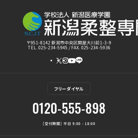
〒951-8142 新潟市中央区関屋大川前1-3-9
TEL. 025-234-5945 / FAX. 025-234-5936
フリーダイヤル
0120-555-898
［受付時間］ 平日 9:00 - 18:00