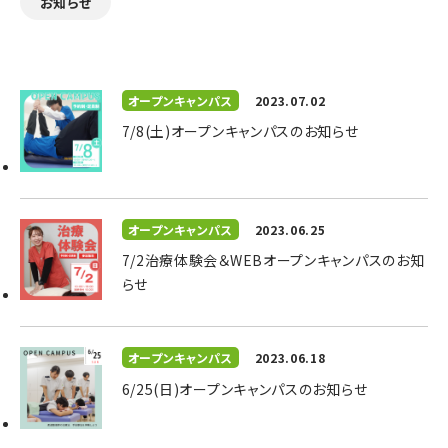
お知らせ
オープンキャンパス
2023.07.02
7/8(土)オープンキャンパスのお知らせ
オープンキャンパス
2023.06.25
7/2治療体験会＆WEBオープンキャンパスのお知
らせ
オープンキャンパス
2023.06.18
6/25(日)オープンキャンパスのお知らせ