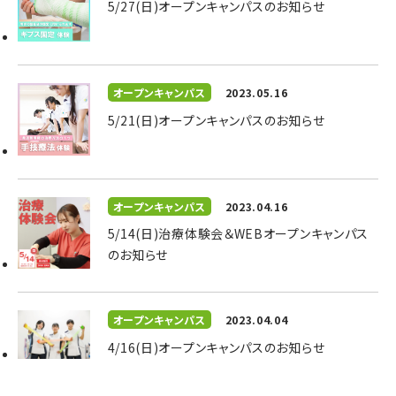
5/27(日)オープンキャンパスのお知らせ
オープンキャンパス
2023.05.16
5/21(日)オープンキャンパスのお知らせ
オープンキャンパス
2023.04.16
5/14(日)治療体験会＆WEBオープンキャンパス
のお知らせ
オープンキャンパス
2023.04.04
4/16(日)オープンキャンパスのお知らせ