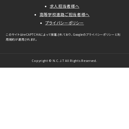
求人担当者様へ
高等学校進路ご担当者様へ
プライバシーポリシー
このサイトはreCAPTCHAによって保護されており、Googleの
プライバシーポリシー
と
利
用規約
が適用されます。
Copyright © N.C.J.T All Rights Reserved.