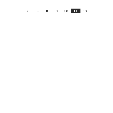
«
...
8
9
10
11
12