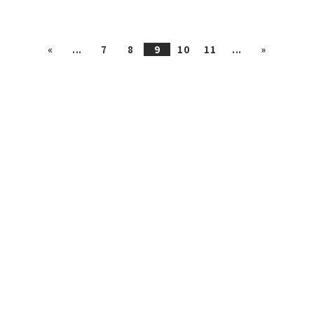
«
...
7
8
9
10
11
...
»