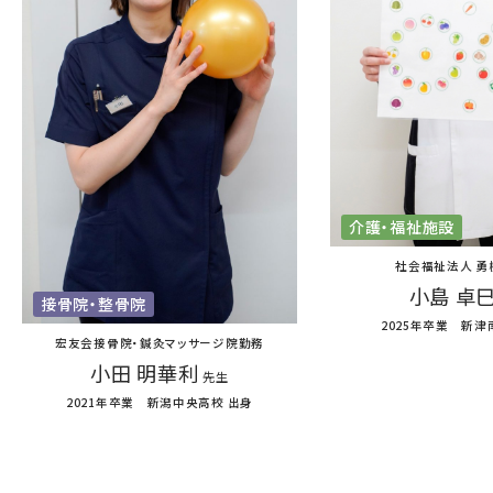
介護・福祉施設
社会福祉法人 勇
小島 卓
接骨院・整骨院
2025年卒業 新津
宏友会接骨院・鍼灸マッサージ院勤務
小田 明華利
先生
2021年卒業 新潟中央高校 出身