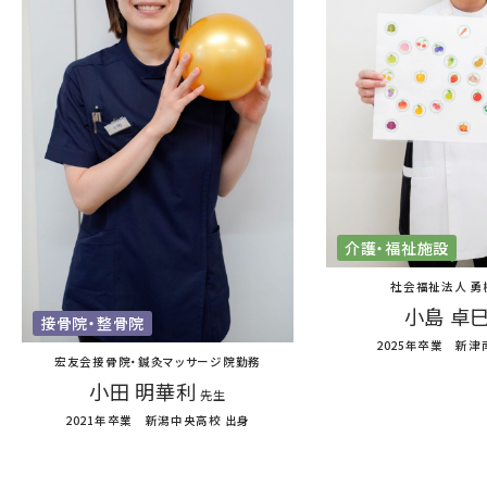
介護・福祉施設
社会福祉法人 勇
小島 卓
接骨院・整骨院
2025年卒業 新津
宏友会接骨院・鍼灸マッサージ院勤務
小田 明華利
先生
2021年卒業 新潟中央高校 出身