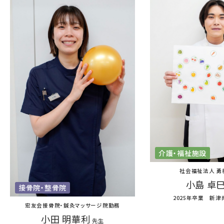
介護・福祉施設
社会福祉法人 勇
小島 卓
接骨院・整骨院
2025年卒業 新津
宏友会接骨院・鍼灸マッサージ院勤務
小田 明華利
先生